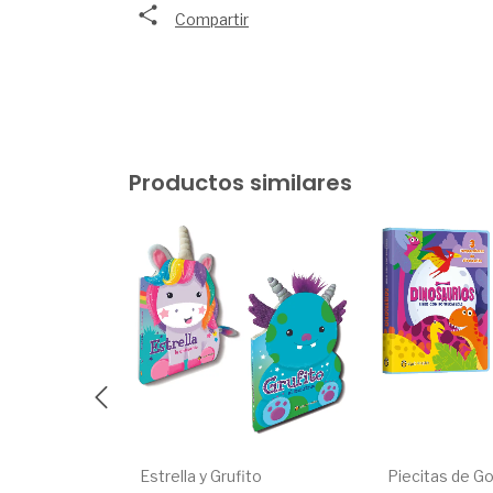
Compartir
Productos similares
Palabras
Estrella y Grufito
Piecitas de G