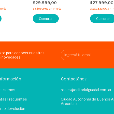
0
$29.999,00
$27.999,0
nterés
3
x
$9.999,67
sin interés
3
x
$9.333,00
sin i
Comprar
Comprar
bite para conocer nuestras
s novedades
nformación
Contactános
es somos
redes@editorialguadal.com.ar
tas Frecuentes
Ciudad Autonoma de Buenos Ai
Argentina.
ca de devolución