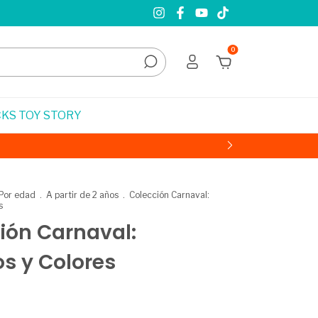
0
KS TOY STORY
Por edad
.
A partir de 2 años
.
Colección Carnaval:
s
ión Carnaval:
s y Colores