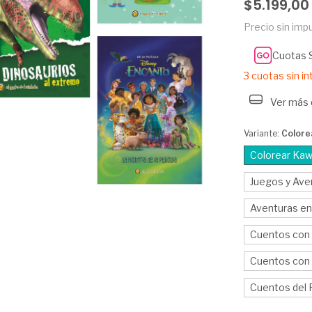
$5.199,00
Precio sin im
Cuotas 
3
cuotas sin i
Ver más 
Variante:
Colore
Colorear Kaw
Juegos y Ave
Aventuras en
Cuentos con 
Cuentos con
Cuentos del R