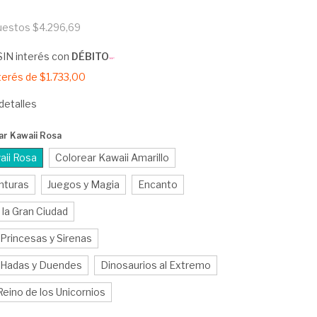
puestos
$4.296,69
SIN interés con
DÉBITO
nterés de
$1.733,00
detalles
ar Kawaii Rosa
aii Rosa
Colorear Kawaii Amarillo
nturas
Juegos y Magia
Encanto
 la Gran Ciudad
Princesas y Sirenas
 Hadas y Duendes
Dinosaurios al Extremo
eino de los Unicornios