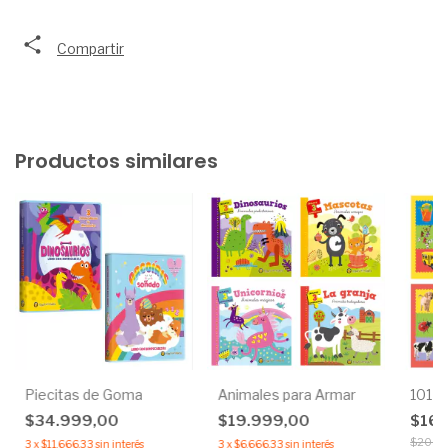
Compartir
Productos similares
Piecitas de Goma
Animales para Armar
101 P
$34.999,00
$19.999,00
$16.
$20.3
3
x
$11.666,33
sin interés
3
x
$6.666,33
sin interés