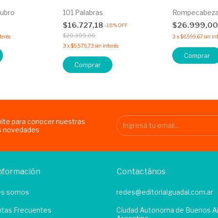
ubro
101 Palabras
Rompecabezas
$16.727,18
$26.999,0
-
18
%
OFF
$20.399,00
terés
3
x
$8.999,67
sin in
3
x
$5.575,73
sin interés
Comprar
Comprar
bite para conocer nuestras
s novedades
nformación
Contactános
es somos
redes@editorialguadal.com.ar
tas Frecuentes
Ciudad Autonoma de Buenos Ai