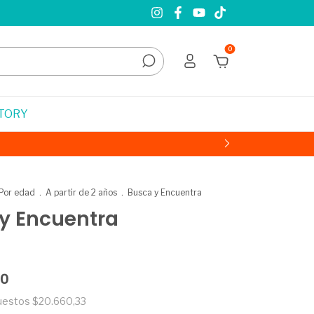
0
STORY
Por edad
.
A partir de 2 años
.
Busca y Encuentra
y Encuentra
00
puestos
$20.660,33