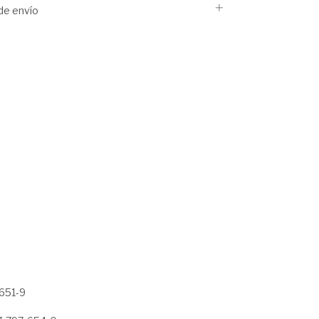
de envío
651-9