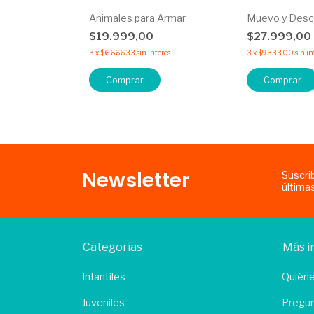
oma
Animales para Armar
Muevo y Desc
$19.999,00
$27.999,00
terés
3
x
$6.666,33
sin interés
3
x
$9.333,00
sin in
Comprar
Comprar
Newsletter
Suscri
última
Categorías
Más i
Infantiles
Quién
Juveniles
Pregun