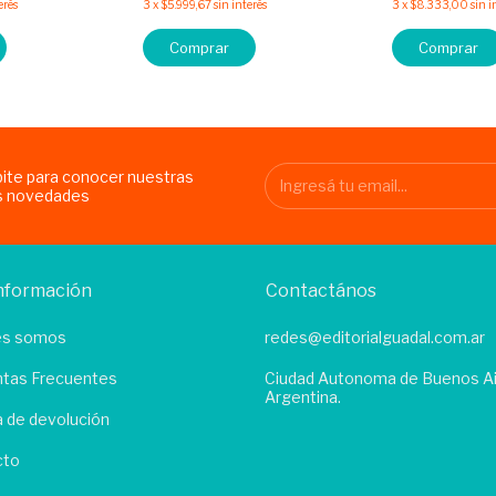
erés
3
x
$5.999,67
sin interés
3
x
$8.333,00
sin i
Comprar
Comprar
bite para conocer nuestras
s novedades
nformación
Contactános
es somos
redes@editorialguadal.com.ar
tas Frecuentes
Ciudad Autonoma de Buenos Ai
Argentina.
ca de devolución
cto