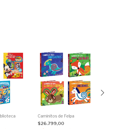
blioteca
Caminitos de Felpa
Historias par
0
$26.799,00
$19.999,0