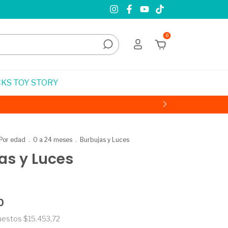
0
KS TOY STORY
Por edad
.
0 a 24 meses
.
Burbujas y Luces
as y Luces
0
puestos
$15.453,72