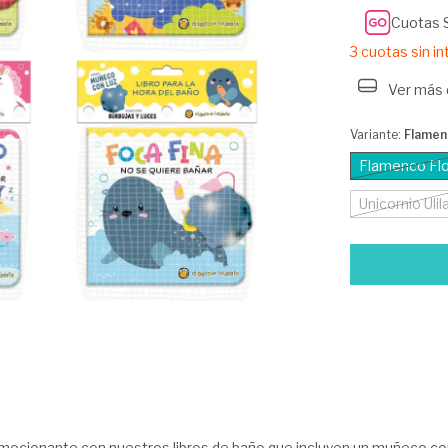
Cuotas 
3
cuotas sin i
Ver más 
Variante:
Flamen
Flamenco Fl
Unicornio Ulil
ocionante con nuestros libros de baño que incluyen un muñeco co