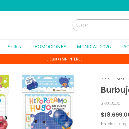
Sellos
¡PROMOCIONES!
MUNDIAL 2026
PAC
3 Cuotas SIN INTERÉS
Inicio
.
Libros
.
Burbuj
SKU:
3930
$18.699,0
Precio sin im