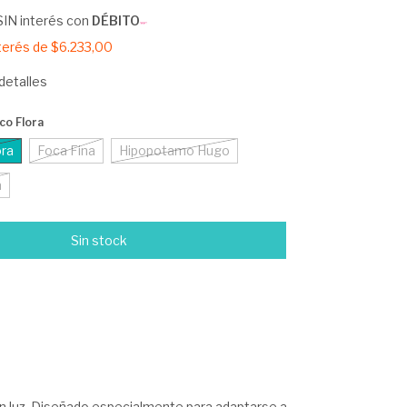
SIN interés con
DÉBITO
nterés de
$6.233,00
detalles
co Flora
ora
Foca Fina
Hipopotamo Hugo
a
n luz. Diseñado especialmente para adaptarse a