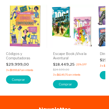
Códigos y
Escape Book ¡Viva la
Dino
Computadoras
Aventura!
$19.
$29.999,00
$18.449,25
-
25
%
OFF
3
x
$6.
$24.599,00
3
x
$9.999,67
sin interés
3
x
$6.149,75
sin interés
C
Comprar