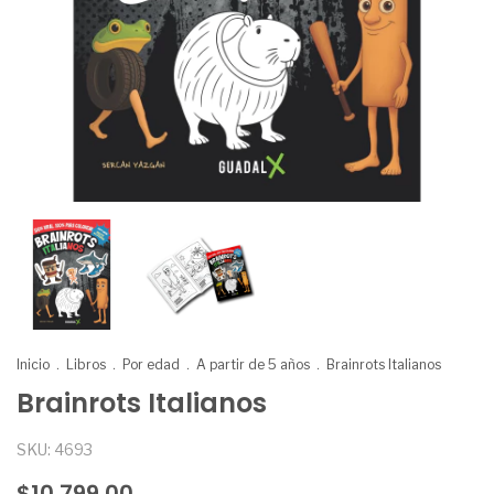
Inicio
.
Libros
.
Por edad
.
A partir de 5 años
.
Brainrots Italianos
Brainrots Italianos
SKU:
4693
$10.799,00