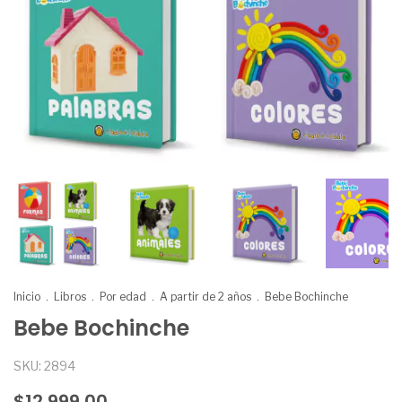
Inicio
.
Libros
.
Por edad
.
A partir de 2 años
.
Bebe Bochinche
Bebe Bochinche
SKU:
2894
$12.999,00