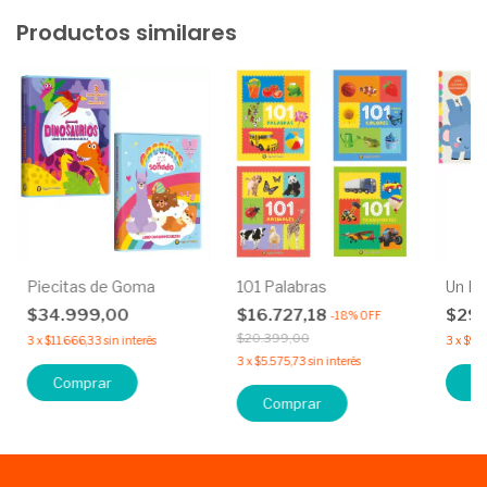
Productos similares
Piecitas de Goma
101 Palabras
Un Li
$34.999,00
$16.727,18
$29
-
18
%
OFF
$20.399,00
3
x
$11.666,33
sin interés
3
x
$9.9
3
x
$5.575,73
sin interés
Comprar
C
Comprar