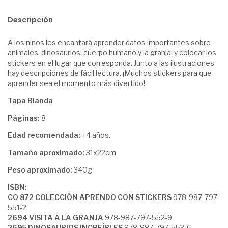
Descripción
A los niños les encantará aprender datos importantes sobre
animales, dinosaurios, cuerpo humano y la granja; y colocar los
stickers en el lugar que corresponda. Junto a las ilustraciones
hay descripciones de fácil lectura. ¡Muchos stickers para que
aprender sea el momento más divertido!
Tapa Blanda
Páginas:
8
Edad recomendada:
+4 años.
Tamaño aproximado:
31x22cm
Peso aproximado:
340g
ISBN:
CO 872 COLECCIÓN APRENDO CON STICKERS
978-987-797-
551-2
2694 VISITA A LA GRANJA
978-987-797-552-9
2695 DINOSAURIOS INCREÍBLES
978-987-797-553-6