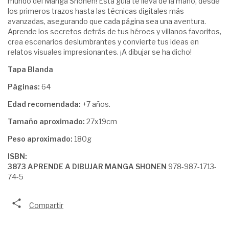
mundo del Manga Shonen! Esta guía te lleva de la mano, desde
los primeros trazos hasta las técnicas digitales más
avanzadas, asegurando que cada página sea una aventura.
Aprende los secretos detrás de tus héroes y villanos favoritos,
crea escenarios deslumbrantes y convierte tus ideas en
relatos visuales impresionantes. ¡A dibujar se ha dicho!
Tapa Blanda
Páginas:
64
Edad recomendada:
+7 años.
Tamaño aproximado:
27x19cm
Peso aproximado:
180g
ISBN:
3873 APRENDE A DIBUJAR MANGA SHONEN
978-987-1713-
74-5
Compartir