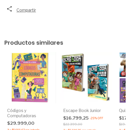
Compartir
Productos similares
Códigos y
Escape Book Junior
Quiz 
Computadoras
$16.799,25
$17.
-
25
%
OFF
$29.999,00
$22.399,00
$19.9