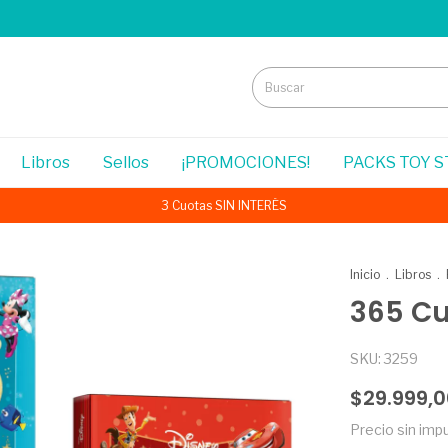
Libros
Sellos
¡PROMOCIONES!
PACKS TOY 
3 Cuotas SIN INTERÉS
Inicio
.
Libros
.
365 Cu
SKU:
3259
$29.999,
Precio sin im