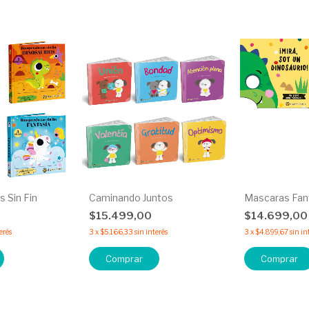
 Sin Fin
Caminando Juntos
Mascaras Fan
0
$15.499,00
$14.699,0
erés
3
x
$5.166,33
sin interés
3
x
$4.899,67
sin in
Comprar
Comprar