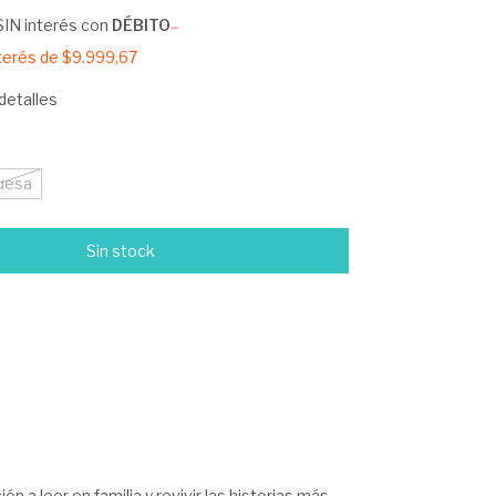
SIN interés con
DÉBITO
nterés de
$9.999,67
detalles
uesa
ón a leer en familia y revivir las historias más