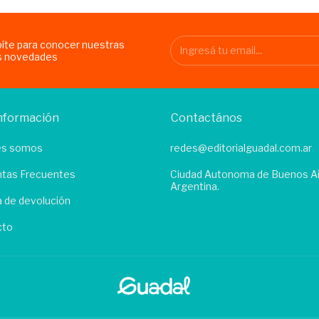
bite para conocer nuestras
s novedades
nformación
Contactános
es somos
redes@editorialguadal.com.ar
tas Frecuentes
Ciudad Autonoma de Buenos Ai
Argentina.
ca de devolución
cto