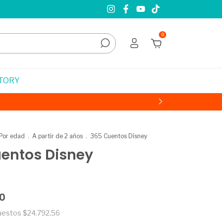
0
STORY
Por edad
.
A partir de 2 años
.
365 Cuentos Disney
entos Disney
00
puestos
$24.792,56