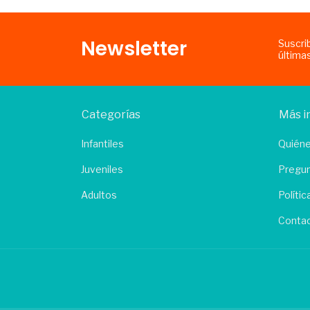
Newsletter
Suscri
última
Categorías
Más i
Infantiles
Quién
Juveniles
Pregun
Adultos
Políti
Conta