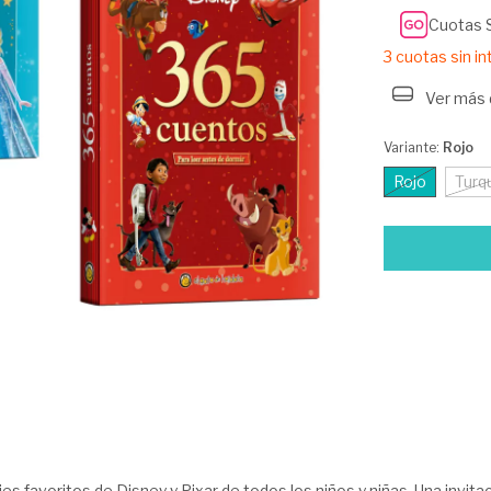
Cuotas 
3
cuotas sin i
Ver más 
Variante:
Rojo
Rojo
Turq
es favoritos de Disney y Pixar de todos los niños y niñas. Una invitaci