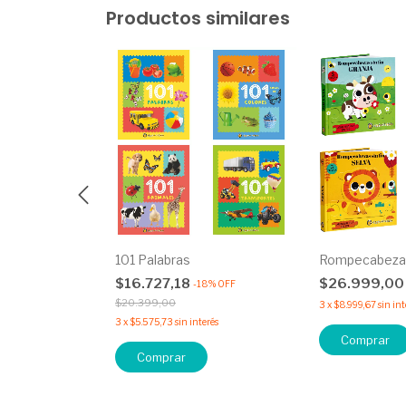
Productos similares
o de
101 Palabras
Rompecabezas
s
$16.727,18
$26.999,0
-
18
%
OFF
$20.399,00
3
x
$8.999,67
sin int
erés
3
x
$5.575,73
sin interés
Comprar
Comprar