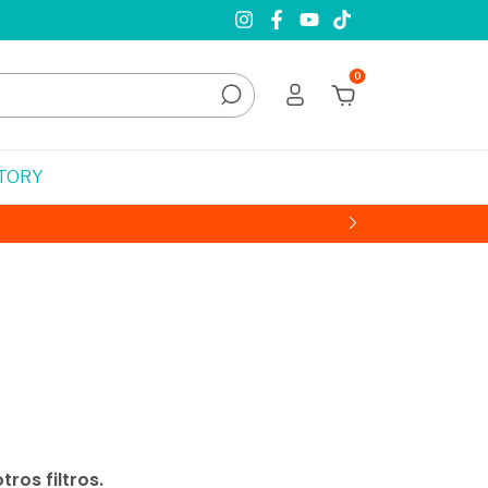
0
STORY
ros filtros.