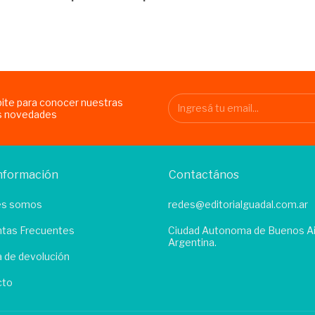
bite para conocer nuestras
s novedades
nformación
Contactános
es somos
redes@editorialguadal.com.ar
tas Frecuentes
Ciudad Autonoma de Buenos Ai
Argentina.
ca de devolución
cto