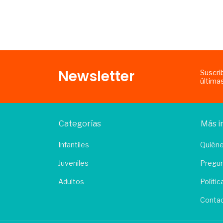
Newsletter
Suscri
última
Categorías
Más i
Infantiles
Quién
Juveniles
Pregun
Adultos
Políti
Conta